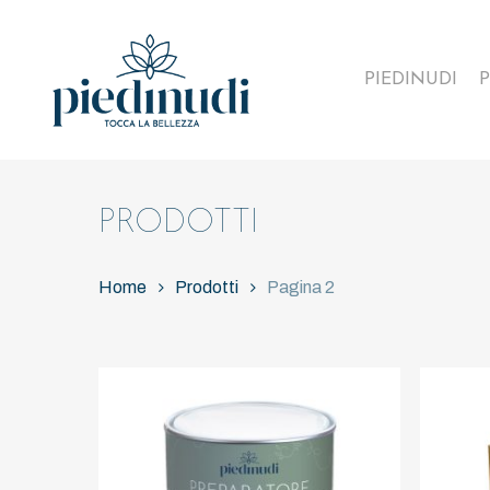
Skip
to
main
PIEDINUDI
P
content
PRODOTTI
Home
Prodotti
Pagina 2