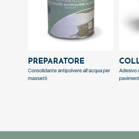
LEGGI TUTTO
PREPARATORE
COL
Consolidante antipolvere all’acqua per
Adesivo
massetti
pavimenti