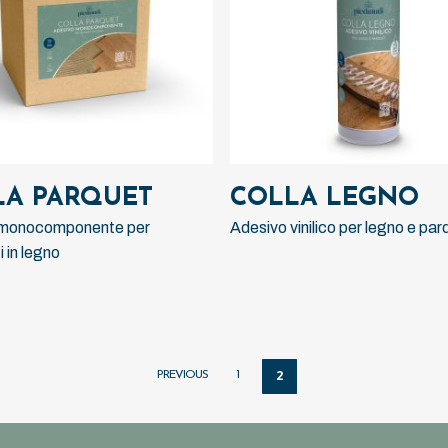
LEGGI TUTTO
LEGGI TUTTO
LA PARQUET
COLLA LEGNO
 monocomponente per
Adesivo vinilico per legno e par
 in legno
2
PREVIOUS
1