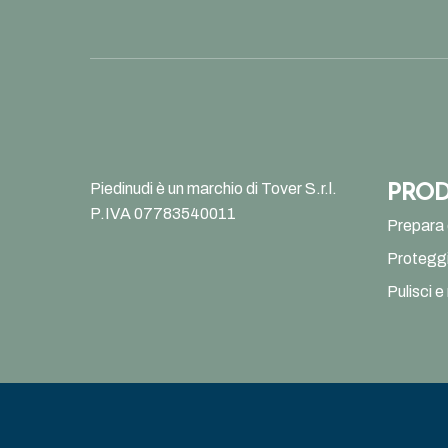
Piedinudi è un marchio di Tover S.r.l.
PROD
P.IVA 07783540011
Prepara 
Proteggi
Pulisci e