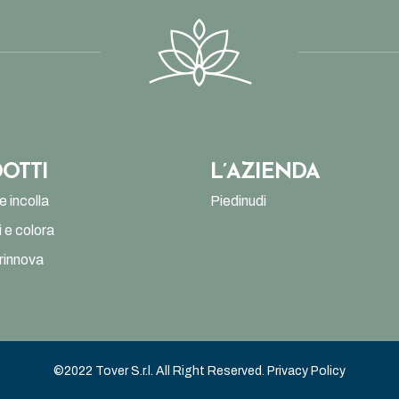
OTTI
L’AZIENDA
e incolla
Piedinudi
 e colora
 rinnova
©2022 Tover S.r.l. All Right Reserved.
Privacy Policy